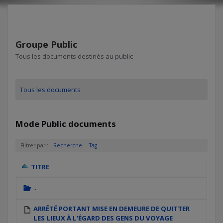
Management
du
Groupe Public
groupe
Tous les documents destinés au public
Tous les documents
Mode Public documents
Filtrer par :
Recherche
Tag
TITRE
Remonter
..
d'un
dossier
ARRÊTÉ PORTANT MISE EN DEMEURE DE QUITTER
LES LIEUX À L’ÉGARD DES GENS DU VOYAGE