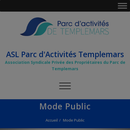
ASL Parc d'Activités Templemars
Association Syndicale Privée des Propriétaires du Parc de
Templemars
Afficher/masquer
la
navigation
Mode Public
Accueil
Mode Public