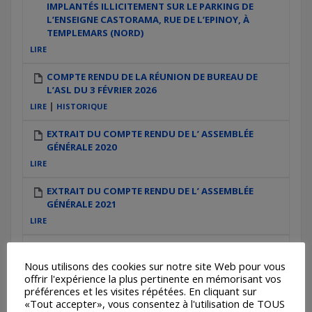
IMPLANTÉS ILLICITEMENT SUR LE PARKING DE
L’ENSEIGNE CASTORAMA, RUE DE L’EPINOY, À
TEMPLEMARS (NORD)
LIRE
COMPTE RENDU DE LA RÉUNION DE BUREAU DE
L’ASL DU 3 FÉVRIER 2026
|
LIRE
HISTORIQUE
EXTRAIT DU COMPTE RENDU DE L’ ASSEMBLÉE
GÉNÉRALE 2020
LIRE
EXTRAIT DU COMPTE RENDU DE L’ ASSEMBLÉE
GÉNÉRALE 2021
LIRE
EXTRAIT DU COMPTE RENDU DE L’ ASSEMBLÉE
GÉNÉRALE 2022
Nous utilisons des cookies sur notre site Web pour vous
offrir l'expérience la plus pertinente en mémorisant vos
LIRE
préférences et les visites répétées. En cliquant sur
«Tout accepter», vous consentez à l'utilisation de TOUS
EXTRAIT DU COMPTE RENDU DE L’ ASSEMBLÉE